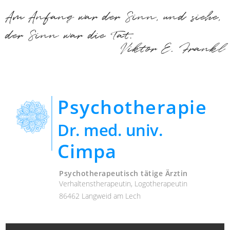
Am Anfang war der Sinn, und siehe,
der Sinn war die Tat.
Viktor E. Frankl
Psychotherapie
Dr. med. univ.
Cimpa
Psychotherapeutisch tätige Ärztin
Verhaltenstherapeutin, Logotherapeutin
86462 Langweid am Lech