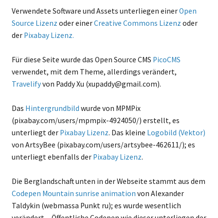
Verwendete Software und Assets unterliegen einer
Open
Source Lizenz
oder einer
Creative Commons Lizenz
oder
der
Pixabay Lizenz.
Für diese Seite wurde das Open Source CMS
PicoCMS
verwendet, mit dem Theme, allerdings verändert,
Travelify
von Paddy Xu (xupaddy@gmail.com).
Das
Hintergrundbild
wurde von MPMPix
(pixabay.com/users/mpmpix-4924050/) erstellt, es
unterliegt der
Pixabay Lizenz
. Das kleine
Logobild
(Vektor)
von ArtsyBee (pixabay.com/users/artsybee-462611/); es
unterliegt ebenfalls der
Pixabay Lizenz
.
Die Berglandschaft unten in der Webseite stammt aus dem
Codepen Mountain sunrise animation
von Alexander
Taldykin (webmassa Punkt ru); es wurde wesentlich
verändert. - Öffentliche Codepen wie dieser unterliegen der