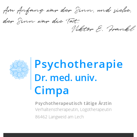
Am Anfang war der Sinn, und siehe,
der Sinn war die Tat.
Viktor E. Frankl
Psychotherapie
Dr. med. univ.
Cimpa
Psychotherapeutisch tätige Ärztin
Verhaltenstherapeutin, Logotherapeutin
86462 Langweid am Lech