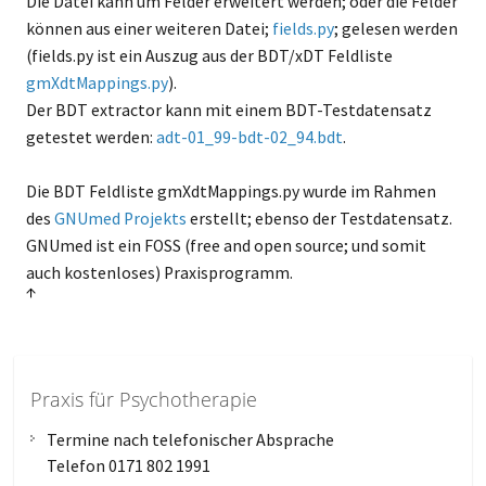
Die Datei kann um Felder erweitert werden; oder die Felder
können aus einer weiteren Datei;
fields.py
; gelesen werden
(fields.py ist ein Auszug aus der BDT/xDT Feldliste
gmXdtMappings.py
).
Der BDT extractor kann mit einem BDT-Testdatensatz
getestet werden:
adt-01_99-bdt-02_94.bdt
.
Die BDT Feldliste gmXdtMappings.py wurde im Rahmen
des
GNUmed Projekts
erstellt; ebenso der Testdatensatz.
GNUmed ist ein FOSS (free and open source; und somit
auch kostenloses) Praxisprogramm.
↑
Praxis für Psychotherapie
Termine nach telefonischer Absprache
Telefon 0171 802 1991