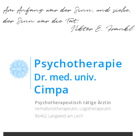
Am Anfang war der Sinn, und siehe,
der Sinn war die Tat.
Viktor E. Frankl
Psychotherapie
Dr. med. univ.
Cimpa
Psychotherapeutisch tätige Ärztin
Verhaltenstherapeutin, Logotherapeutin
86462 Langweid am Lech